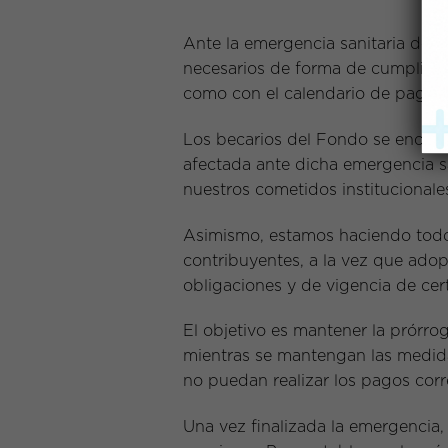
Ante la emergencia sanitaria del
necesarios de forma de cumplir con
como con el calendario de pagos 
Los becarios del Fondo se encuen
afectada ante dicha emergencia s
nuestros cometidos institucionale
Asimismo, estamos haciendo todos l
contribuyentes, a la vez que ado
obligaciones y de vigencia de cert
El objetivo es mantener la prórr
mientras se mantengan las medidas
no puedan realizar los pagos corre
Una vez finalizada la emergencia