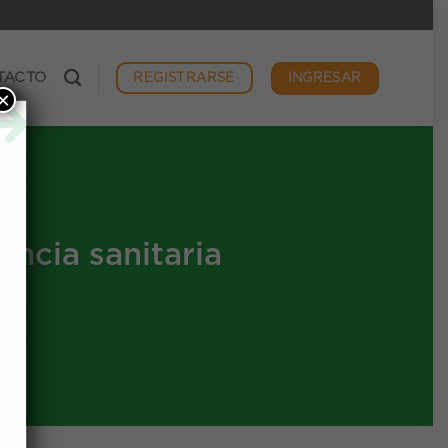
TACTO
INGRESAR
REGISTRARSE
×
ncia sanitaria