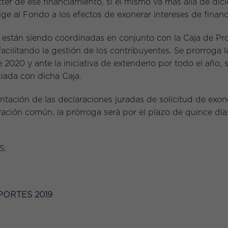
ácter de ese financiamiento, si el mismo va más allá de di
ige al Fondo a los efectos de exonerar intereses de financ
están siendo coordinadas en conjunto con la Caja de Prof
facilitando la gestión de los contribuyentes. Se prorroga l
e 2020 y ante la iniciativa de extenderlo por todo el año, s
iada con dicha Caja.
entación de las declaraciones juradas de solicitud de ex
ración común, la prórroga será por el plazo de quince días
S:
PORTES 2019