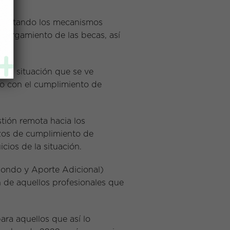
rumentando los mecanismos
 otorgamiento de las becas, así
ca, situación que se ve
so con el cumplimiento de
stión remota hacia los
zos de cumplimiento de
cios de la situación.
Fondo y Aporte Adicional)
n de aquellos profesionales que
ra aquellos que así lo