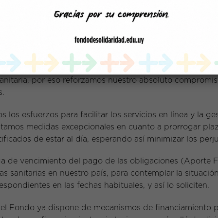
 país, el Fondo de Solidaridad informa que se están inst
 el estudio de las solicitudes de los estudiantes, con el
previsto.
tran en condiciones de gran vulnerabilidad socioeconómi
anitaria, por eso reforzamos nuestro absoluto compromi
s.
os esfuerzos para facilitar los servicios en línea y la ge
ptamos medidas excepcionales en cuanto a prorrogar pla
ificados de estar al día, esperando así minimizar los perjui
oga de vencimiento del pago de las obligaciones (Aporte 
 sanitarias en nuestro país, para contemplar la situació
spondientes en las fechas habituales, y así lo soliciten.
, el Fondo ya dispone de mecanismos de financiamiento pa