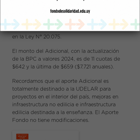
A partir de enero del año 2024 el aporte
Adicional se reducirá en un 25%, en enero
del año 2025 se reducirá un 25% más
de acuerdo a las modificaciones introducidas
en la Ley N° 20.075.
El monto del Adicional, con la actualización
de la BPC a valores 2024, es de 11 cuotas de
$642 y la última de $659 ($7.721 anuales).
Recordamos que el aporte Adicional es
totalmente destinado a la UDELAR para
proyectos en el interior del país, mejoras en
infraestructura no edilicia e infraestructura
edilicia destinada a la enseñanza.
El Aporte
Fondo no tiene modificaciones.