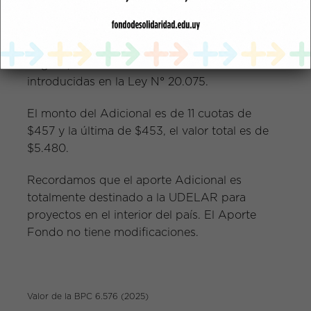
A partir de enero del año 2025 el aporte
Adicional disminuyó un 25% más y de esta
forma se alcanzó el 50% sobre el valor
original, de acuerdo a las modificaciones
introducidas en la Ley N° 20.075.
El monto del Adicional es de 11 cuotas de
$457 y la última de $453, el valor total es de
$5.480.
Recordamos que el aporte Adicional es
totalmente destinado a la UDELAR para
proyectos en el interior del país.
El Aporte
Fondo no tiene modificaciones.
Valor de la BPC 6.576 (2025)